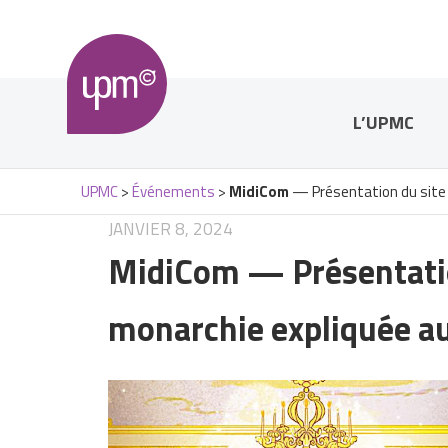
L’UPMC
UPMC
>
Événements
>
MidiCom
— Présentation du site 
JANVIER 8, 2024
MidiCom
— Présentatio
monarchie expliquée a